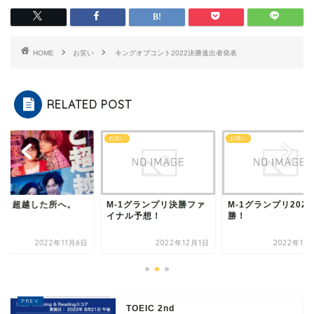
HOME
お笑い
キングオブコント2022決勝進出者発表
RELATED POST
い
お笑い
お笑い
っと超越した所へ。
M-1グランプリ決勝ファ
M-1グランプリ202
イナル予想！
勝！
2022年11月6日
2022年12月1日
2022年11
TOEIC 2nd