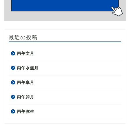
最近の投稿
丙午文月
丙午水無月
丙午皐月
丙午卯月
丙午弥生