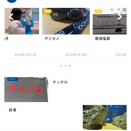
日常
日常
午如月
デジカメ
那須塩原
2026年2月11日
2022年9月14日
2022年9
チンチロ
自省